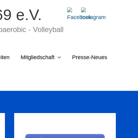
9 e.V.
e­ro­bic - Volleyball
iten
Mitgliedschaft
Presse-Neues