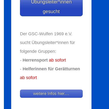
Übungsleiter*innen
gesucht
Der GSC-Wulfen 1969 e.V.
sucht Übungsleiter*innen für
folgende Gruppen:
-
Herrensport
ab sofort
-
Helferinnen für Gerätturnen
ab sofort
weitere Infos hier....