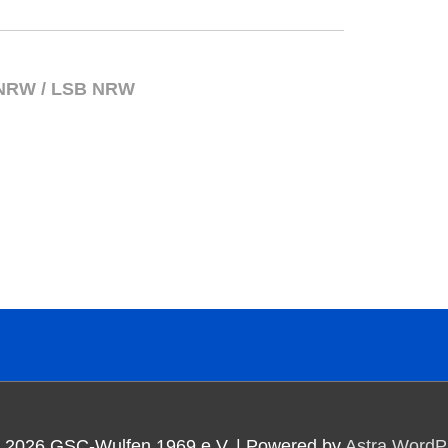
NRW / LSB NRW
© 2026
GSC-Wulfen 1969 e.V.
| Powered by
Astra Word