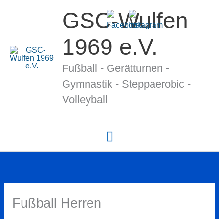
Zum
GSC-Wulfen
Inhalt
springen
1969 e.V.
Fußball - Gerätturnen -
Gymnastik - Stepp­ae­ro­bic -
Volleyball
Hauptmenü
Fußball Herren