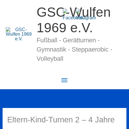
Zum
GSC-Wulfen
Inhalt
springen
1969 e.V.
Fußball - Gerätturnen -
Gymnastik - Stepp­ae­ro­bic -
Volleyball
Hauptmenü
Eltern-Kind-Turnen 2 – 4 Jahre