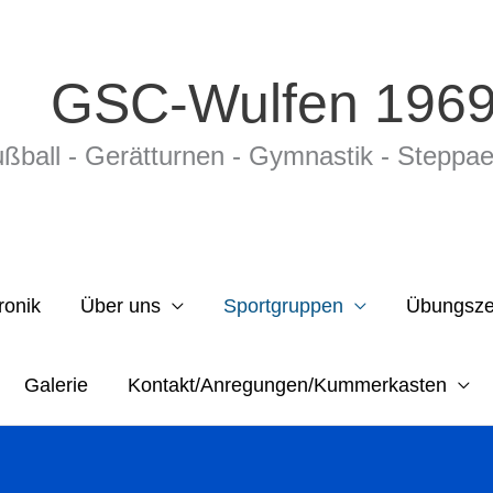
GSC-Wulfen 1969
ßball - Gerätturnen - Gymnastik - Stepp­ae­r
ronik
Über uns
Sportgruppen
Übungsze
Galerie
Kontakt/Anregungen/Kummerkasten