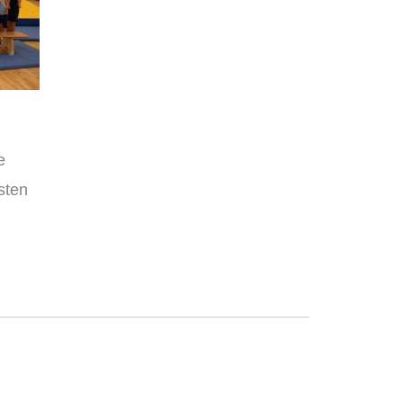
e
sten