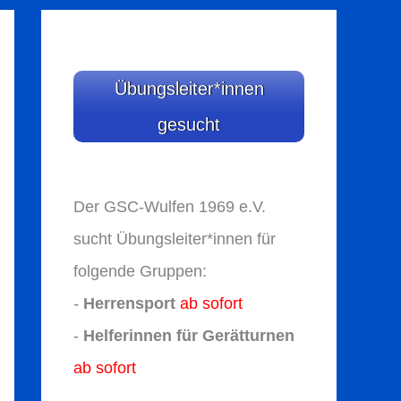
Übungsleiter*innen
gesucht
Der GSC-Wulfen 1969 e.V.
sucht Übungsleiter*innen für
folgende Gruppen:
-
Herrensport
ab sofort
-
Helferinnen für Gerätturnen
ab sofort