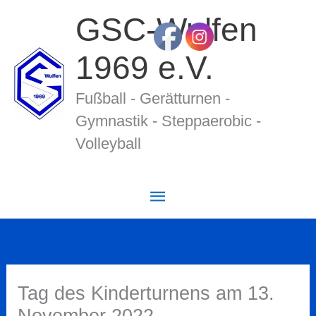
Zum
GSC-Wulfen
Inhalt
springen
1969 e.V.
Fußball - Gerätturnen -
Gymnastik - Stepp­ae­ro­bic -
Volleyball
Hauptmenü
Tag des Kinderturnens am 13.
November 2022