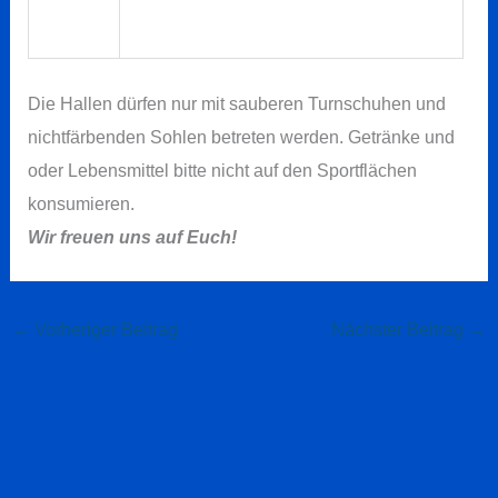
Die Hallen dürfen nur mit sauberen Turnschuhen und
nichtfärbenden Sohlen betreten werden. Getränke und
oder Lebensmittel bitte nicht auf den Sportflächen
konsumieren.
Wir freuen uns auf Euch!
←
Vorheriger Beitrag
Nächster Beitrag
→