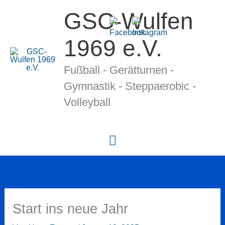
Zum
GSC-Wulfen
Inhalt
springen
1969 e.V.
Fußball - Gerätturnen -
Gymnastik - Stepp­ae­ro­bic -
Volleyball
Hauptmenü
Start ins neue Jahr