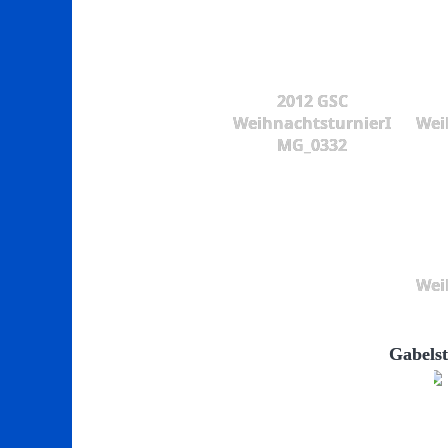
2012 GSC
WeihnachtsturnierI
Wei
MG_0332
Wei
Gabelst