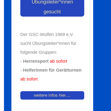
Übungsleiter*innen
gesucht
Der GSC-Wulfen 1969 e.V.
sucht Übungsleiter*innen für
folgende Gruppen:
-
Herrensport
ab sofort
-
Helferinnen für Gerätturnen
ab sofort
weitere Infos hier....