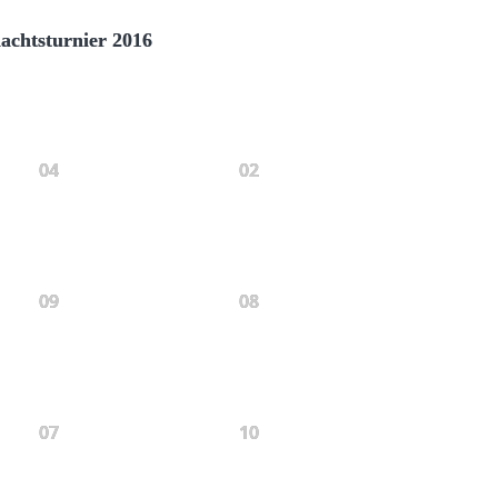
achtsturnier 2016
04
02
09
08
07
10