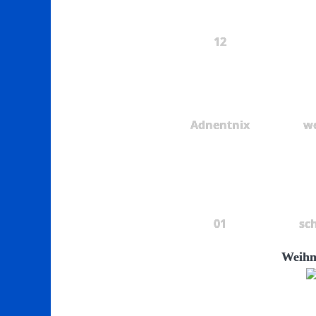
12
Adnentnix
we
01
sc
Weihn