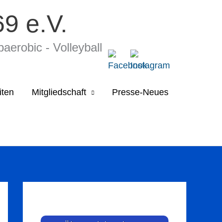
9 e.V.
e­ro­bic - Volleyball
iten
Mitgliedschaft
Presse-Neues