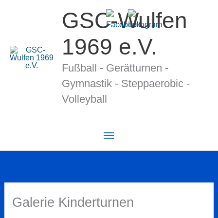
Zum
GSC-Wulfen
Inhalt
springen
1969 e.V.
Fußball - Gerätturnen -
Gymnastik - Stepp­ae­ro­bic -
Volleyball
Hauptmenü
Galerie Kinderturnen