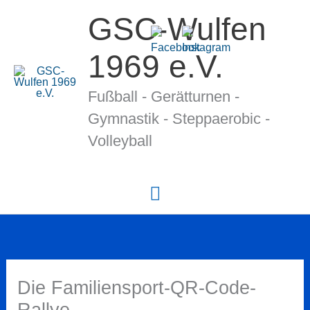
Zum
GSC-Wulfen
Inhalt
springen
1969 e.V.
Fußball - Gerätturnen -
Gymnastik - Stepp­ae­ro­bic -
Volleyball
Hauptmenü
Die Familiensport-QR-Code-
Rallye