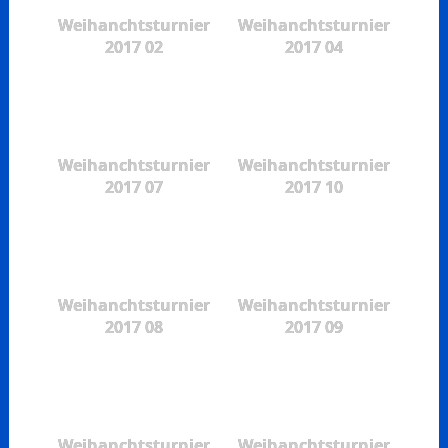
Weihanchtsturnier
Weihanchtsturnier
2017 02
2017 04
Weihanchtsturnier
Weihanchtsturnier
2017 07
2017 10
Weihanchtsturnier
Weihanchtsturnier
2017 08
2017 09
Weihanchtsturnier
Weihanchtsturnier