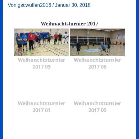
Von
gscwulfen2016
/
Januar 30, 2018
Weihnachtsturnier 2017
Weihanchtsturnier
Weihanchtsturnier
2017 03
2017 06
Weihanchtsturnier
Weihanchtsturnier
2017 01
2017 05