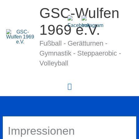
Zum
GSC-Wulfen
Inhalt
springen
1969 e.V.
Fußball - Gerätturnen -
Gymnastik - Stepp­ae­ro­bic -
Volleyball
Hauptmenü
Impressionen