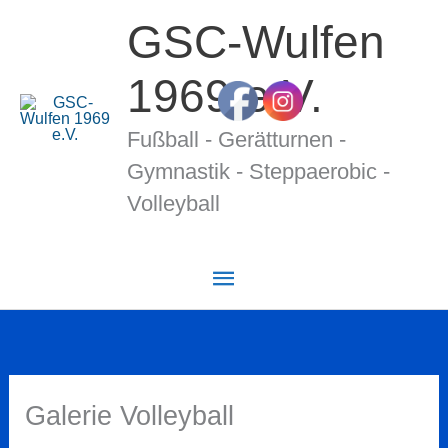
Zum
GSC-Wulfen
Inhalt
springen
1969 e.V.
Fußball - Gerätturnen -
Gymnastik - Stepp­ae­ro­bic -
Volleyball
Hauptmenü
Galerie Volleyball